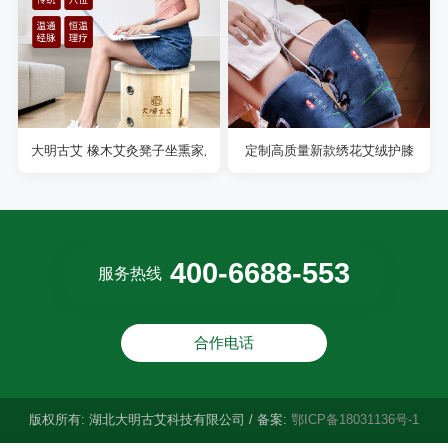
大明古艾 橡木艾灸凳子坐熏家用坐灸养生仪
定制高质量新款绣花艾绒护膝
400-6688-553
服务热线
合作电话
版权所有: 湖北大明古艾科技有限公司 / 备案:
鄂ICP备18031136号-1