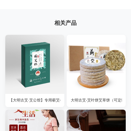
相关产品
【大明古艾·艾公馆】专用蕲艾柱 1.8*2.7规格
大明古艾-艾叶饼艾草饼（可定制大