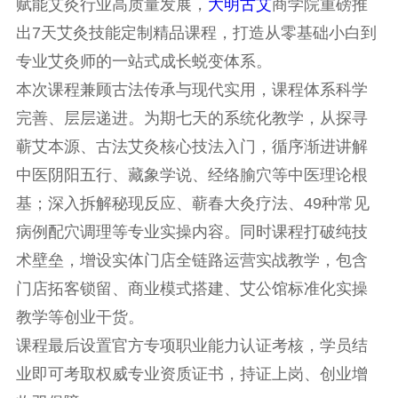
赋能艾灸行业高质量发展，
大明古艾
商学院重磅推
出7天艾灸技能定制精品课程，打造从零基础小白到
专业艾灸师的一站式成长蜕变体系。
本次课程兼顾古法传承与现代实用，课程体系科学
完善、层层递进。为期七天的系统化教学，从探寻
蕲艾本源、古法艾灸核心技法入门，循序渐进讲解
中医阴阳五行、藏象学说、经络腧穴等中医理论根
基；深入拆解秘现反应、蕲春大灸疗法、49种常见
病例配穴调理等专业实操内容。同时课程打破纯技
术壁垒，增设实体门店全链路运营实战教学，包含
门店拓客锁留、商业模式搭建、艾公馆标准化实操
教学等创业干货。
课程最后设置官方专项职业能力认证考核，学员结
业即可考取权威专业资质证书，持证上岗、创业增