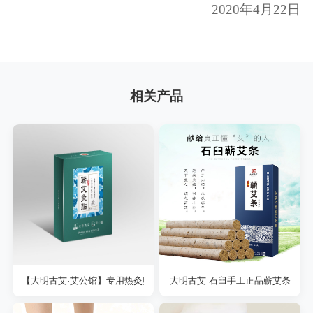
2020
年
4
月
22
日
相关产品
【大明古艾·艾公馆】专用热灸贴 居家艾灸必备
大明古艾 石臼手工正品蕲艾条