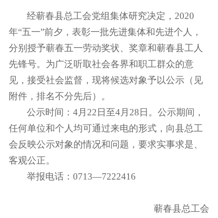
经蕲春县总工会党组集体研究决定，
2020
年“五一”前夕，表彰一批先进集体和先进个人，
分别授予蕲春五一劳动奖状、奖章和蕲春县工人
先锋号。为广泛听取社会各界和职工群众的意
见，接受社会监督，现将候选对象予以公示（见
附件，排名不分先后）。
公示时间：
4
月
22
日至
4
月
28
日。公示期间，
任何单位和个人均可通过来电的形式，向县总工
会反映公示对象的情况和问题，要求实事求是、
客观公正。
举报电话：
0713
—
7222416
蕲春县总工会