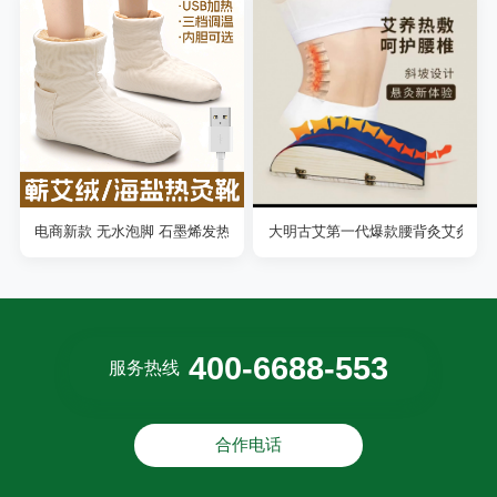
电商新款 无水泡脚 石墨烯发热艾灸靴子
大明古艾第一代爆款腰背灸艾灸盒
400-6688-553
服务热线
合作电话